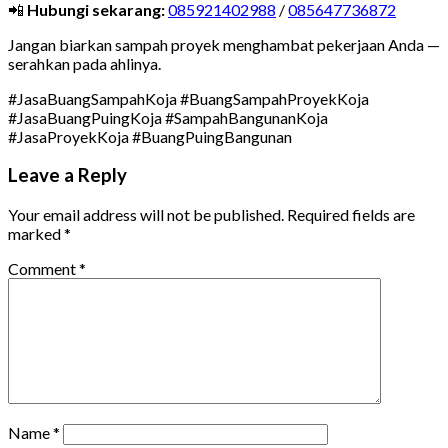
📲
Hubungi sekarang:
085921402988
/
085647736872
Jangan biarkan sampah proyek menghambat pekerjaan Anda —
serahkan pada ahlinya.
#JasaBuangSampahKoja #BuangSampahProyekKoja
#JasaBuangPuingKoja #SampahBangunanKoja
#JasaProyekKoja #BuangPuingBangunan
Leave a Reply
Your email address will not be published.
Required fields are
marked
*
Comment
*
Name
*