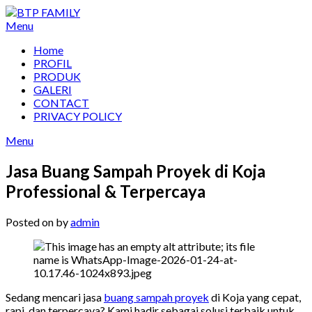
Skip
to
Menu
content
Home
PROFIL
PRODUK
GALERI
CONTACT
PRIVACY POLICY
Menu
Jasa Buang Sampah Proyek di Koja
Professional & Terpercaya
Posted on
by
admin
Sedang mencari jasa
buang sampah proyek
di Koja yang cepat,
rapi, dan terpercaya? Kami hadir sebagai solusi terbaik untuk