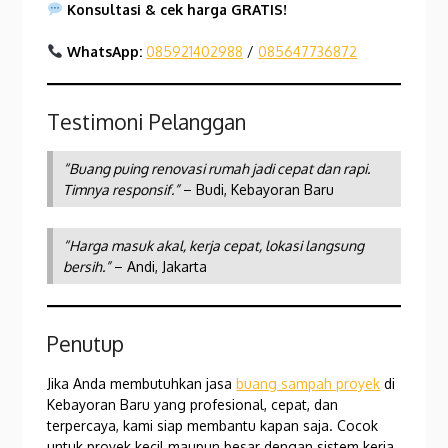
Konsultasi & cek harga GRATIS!
WhatsApp:
085921402988
/
085647736872
Testimoni Pelanggan
“Buang puing renovasi rumah jadi cepat dan rapi.
Timnya responsif.”
– Budi, Kebayoran Baru
“Harga masuk akal, kerja cepat, lokasi langsung
bersih.”
– Andi, Jakarta
Penutup
Jika Anda membutuhkan jasa
buang sampah proyek
di
Kebayoran Baru yang profesional, cepat, dan
terpercaya, kami siap membantu kapan saja. Cocok
untuk proyek kecil maupun besar dengan sistem kerja