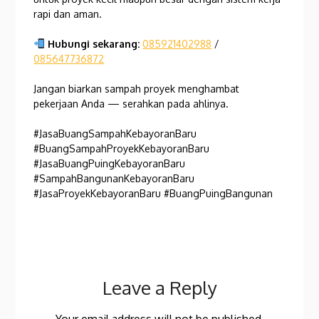
rapi dan aman.
Hubungi sekarang:
085921402988
/
085647736872
Jangan biarkan sampah proyek menghambat
pekerjaan Anda — serahkan pada ahlinya.
#JasaBuangSampahKebayoranBaru
#BuangSampahProyekKebayoranBaru
#JasaBuangPuingKebayoranBaru
#SampahBangunanKebayoranBaru
#JasaProyekKebayoranBaru #BuangPuingBangunan
Leave a Reply