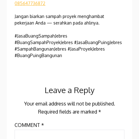
085647736872
Jangan biarkan sampah proyek menghambat
pekerjaan Anda — serahkan pada ahlinya.
#JasaBuangSampahJebres
#BuangSampahProyekJebres #JasaBuangPuingJebres
#SampahBangunanJebres #JasaProyekJebres
#BuangPuingBangunan
Leave a Reply
Your email address will not be published.
Required fields are marked
*
COMMENT
*