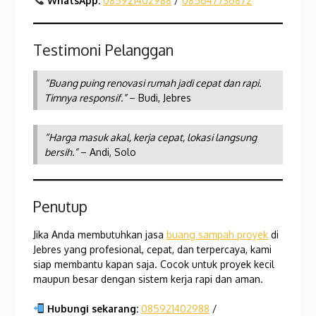
WhatsApp:
085921402988
/
085647736872
Testimoni Pelanggan
“Buang puing renovasi rumah jadi cepat dan rapi.
Timnya responsif.”
– Budi, Jebres
“Harga masuk akal, kerja cepat, lokasi langsung
bersih.”
– Andi, Solo
Penutup
Jika Anda membutuhkan jasa
buang sampah proyek
di
Jebres yang profesional, cepat, dan terpercaya, kami
siap membantu kapan saja. Cocok untuk proyek kecil
maupun besar dengan sistem kerja rapi dan aman.
Hubungi sekarang:
085921402988
/