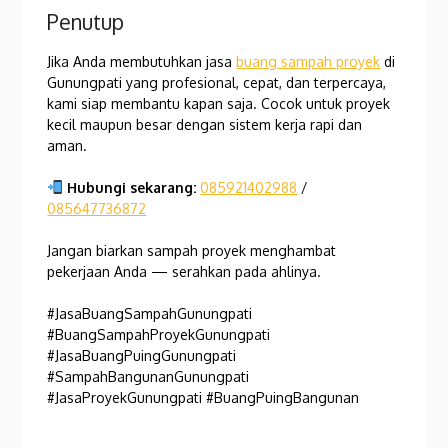
Penutup
Jika Anda membutuhkan jasa
buang sampah proyek
di
Gunungpati yang profesional, cepat, dan terpercaya,
kami siap membantu kapan saja. Cocok untuk proyek
kecil maupun besar dengan sistem kerja rapi dan
aman.
Hubungi sekarang:
085921402988
/
085647736872
Jangan biarkan sampah proyek menghambat
pekerjaan Anda — serahkan pada ahlinya.
#JasaBuangSampahGunungpati
#BuangSampahProyekGunungpati
#JasaBuangPuingGunungpati
#SampahBangunanGunungpati
#JasaProyekGunungpati #BuangPuingBangunan