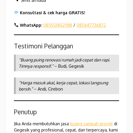
Jenis armada
Konsultasi & cek harga GRATIS!
WhatsApp:
085921402988
/
085647736872
Testimoni Pelanggan
“Buang puing renovasi rumah jadi cepat dan rapi.
Timnya responsif.”
– Budi, Gegesik
“Harga masuk akal, kerja cepat, lokasi langsung
bersih.”
– Andi, Cirebon
Penutup
Jika Anda membutuhkan jasa
buang sampah proyek
di
Gegesik yang profesional, cepat, dan terpercaya, kami