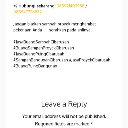
📲
Hubungi sekarang:
085921402988
/
085647736872
Jangan biarkan sampah proyek menghambat
pekerjaan Anda — serahkan pada ahlinya.
#JasaBuangSampahCibarusah
#BuangSampahProyekCibarusah
#JasaBuangPuingCibarusah
#SampahBangunanCibarusah #JasaProyekCibarusah
#BuangPuingBangunan
Leave a Reply
Your email address will not be published.
Required fields are marked
*