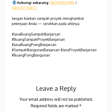
Hubungi sekarang:
085921402988
/
085647736872
Jangan biarkan sampah proyek menghambat
pekerjaan Anda — serahkan pada ahlinya.
#JasaBuangSampahBanjarsari
#BuangSampahProyekBanjarsari
#JasaBuangPuingBanjarsari
#SampahBangunanBanjarsari #JasaProyekBanjarsari
#BuangPuingBangunan
Leave a Reply
Your email address will not be published.
Required fields are marked
*