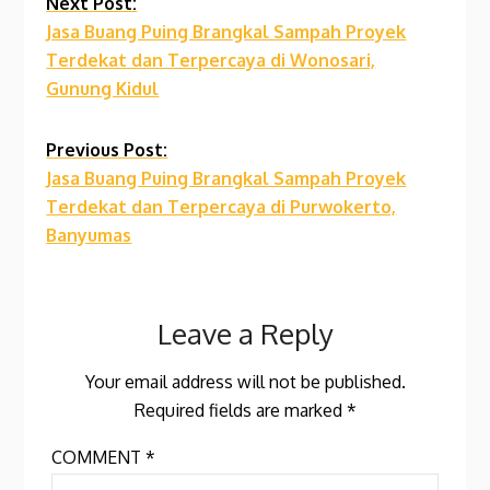
Continue
Next Post:
Jasa Buang Puing Brangkal Sampah Proyek
Reading
Terdekat dan Terpercaya di Wonosari,
Gunung Kidul
Previous Post:
Jasa Buang Puing Brangkal Sampah Proyek
Terdekat dan Terpercaya di Purwokerto,
Banyumas
Leave a Reply
Your email address will not be published.
Required fields are marked
*
COMMENT
*