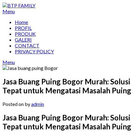
Skip
to
Menu
content
Home
PROFIL
PRODUK
GALERI
CONTACT
PRIVACY POLICY
Menu
Jasa Buang Puing Bogor Murah: Solusi
Tepat untuk Mengatasi Masalah Puing
Posted on
by
admin
Jasa Buang Puing Bogor Murah: Solusi
Tepat untuk Mengatasi Masalah Puing