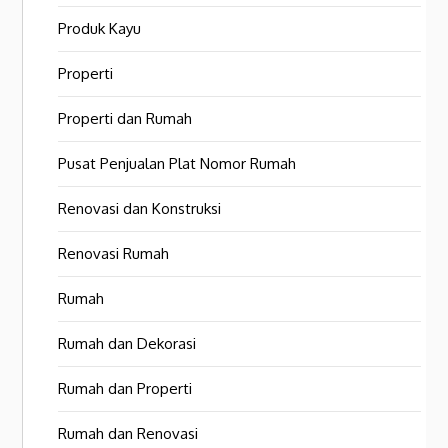
Produk Kayu
Properti
Properti dan Rumah
Pusat Penjualan Plat Nomor Rumah
Renovasi dan Konstruksi
Renovasi Rumah
Rumah
Rumah dan Dekorasi
Rumah dan Properti
Rumah dan Renovasi