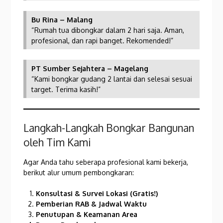
Bu Rina – Malang
“Rumah tua dibongkar dalam 2 hari saja. Aman,
profesional, dan rapi banget. Rekomended!”
PT Sumber Sejahtera – Magelang
“Kami bongkar gudang 2 lantai dan selesai sesuai
target. Terima kasih!”
Langkah-Langkah Bongkar Bangunan
oleh Tim Kami
Agar Anda tahu seberapa profesional kami bekerja,
berikut alur umum pembongkaran:
Konsultasi & Survei Lokasi (Gratis!)
Pemberian RAB & Jadwal Waktu
Penutupan & Keamanan Area