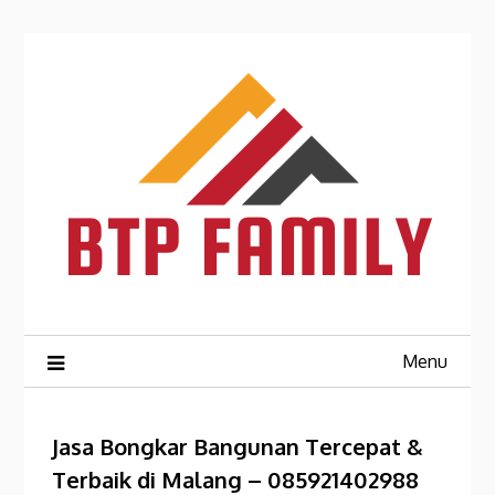
Skip
to
content
Menu
Jasa Bongkar Bangunan Tercepat &
Terbaik di Malang – 085921402988