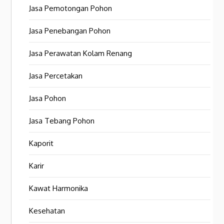
Jasa Pemotongan Pohon
Jasa Penebangan Pohon
Jasa Perawatan Kolam Renang
Jasa Percetakan
Jasa Pohon
Jasa Tebang Pohon
Kaporit
Karir
Kawat Harmonika
Kesehatan