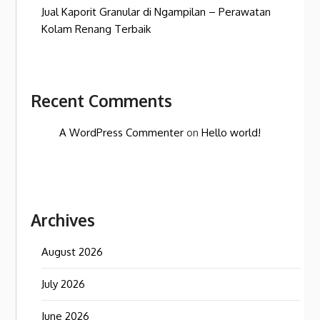
Jual Kaporit Granular di Ngampilan – Perawatan
Kolam Renang Terbaik
Recent Comments
A WordPress Commenter
on
Hello world!
Archives
August 2026
July 2026
June 2026