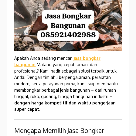
Apakah Anda sedang mencari
jasa bongkar
bangunan
Malang yang cepat, aman, dan
profesional? Kami hadir sebagai solusi terbaik untuk
Anda! Dengan tim ahli berpengalaman, peralatan
modern, serta pelayanan prima, kami siap membantu
membongkar berbagai jenis bangunan – dari rumah
tinggal, ruko, gudang, hingga bangunan industri –
dengan harga kompetitif dan waktu pengerjaan
super cepat
.
Mengapa Memilih Jasa Bongkar