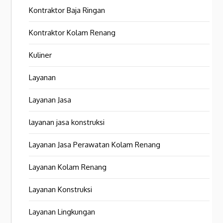
Kontraktor Baja Ringan
Kontraktor Kolam Renang
Kuliner
Layanan
Layanan Jasa
layanan jasa konstruksi
Layanan Jasa Perawatan Kolam Renang
Layanan Kolam Renang
Layanan Konstruksi
Layanan Lingkungan