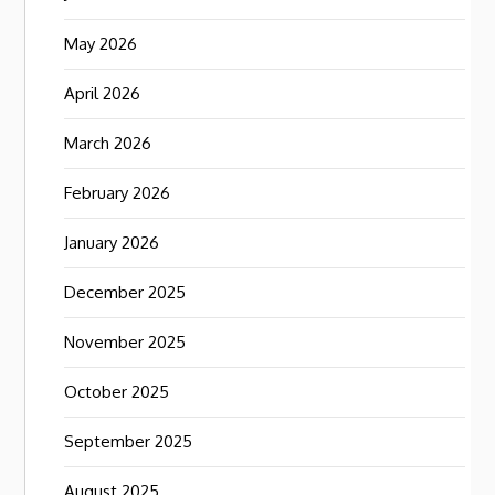
May 2026
April 2026
March 2026
February 2026
January 2026
December 2025
November 2025
October 2025
September 2025
August 2025