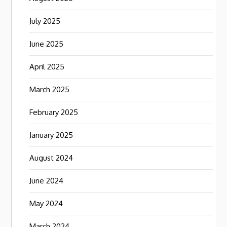
July 2025
June 2025
April 2025
March 2025
February 2025
January 2025
August 2024
June 2024
May 2024
March 2024