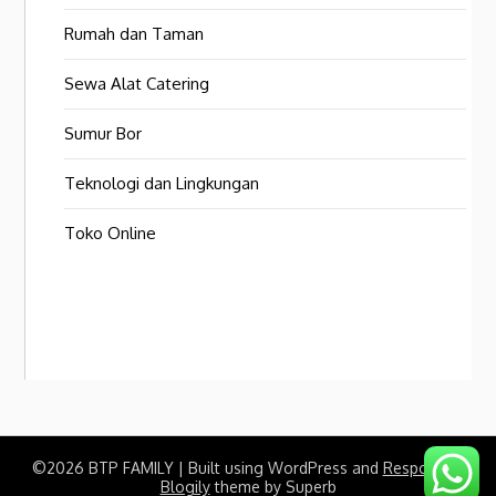
Rumah dan Taman
Sewa Alat Catering
Sumur Bor
Teknologi dan Lingkungan
Toko Online
©2026 BTP FAMILY
| Built using WordPress and
Responsive
Blogily
theme by Superb