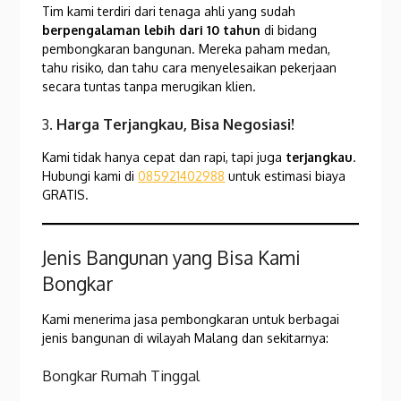
Tim kami terdiri dari tenaga ahli yang sudah
berpengalaman lebih dari 10 tahun
di bidang
pembongkaran bangunan. Mereka paham medan,
tahu risiko, dan tahu cara menyelesaikan pekerjaan
secara tuntas tanpa merugikan klien.
3.
Harga Terjangkau, Bisa Negosiasi!
Kami tidak hanya cepat dan rapi, tapi juga
terjangkau
.
Hubungi kami di
085921402988
untuk estimasi biaya
GRATIS.
Jenis Bangunan yang Bisa Kami
Bongkar
Kami menerima jasa pembongkaran untuk berbagai
jenis bangunan di wilayah Malang dan sekitarnya:
Bongkar Rumah Tinggal