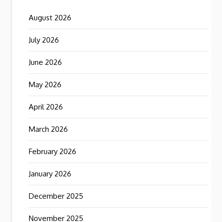
August 2026
July 2026
June 2026
May 2026
April 2026
March 2026
February 2026
January 2026
December 2025
November 2025