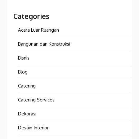
Categories
Acara Luar Ruangan
Bangunan dan Konstruksi
Bisnis
Blog
Catering
Catering Services
Dekorasi
Desain Interior