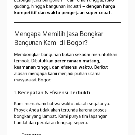
gudang, hingga bangunan industri –
dengan harga
kompetitif dan waktu pengerjaan super cepat
.
Mengapa Memilih Jasa Bongkar
Bangunan Kami di Bogor?
Membongkar bangunan bukan sekadar meruntuhkan
tembok. Dibutuhkan
perencanaan matang,
keamanan tinggi, dan efisiensi waktu
. Berikut
alasan mengapa kami menjadi pilihan utama
masyarakat Bogor:
1.
Kecepatan & Efisiensi Terbukti
Kami memahami bahwa waktu adalah segalanya.
Proyek Anda tidak akan tertunda karena proses
bongkar yang lambat. Kami punya tim lapangan
handal dan peralatan lengkap seperti: