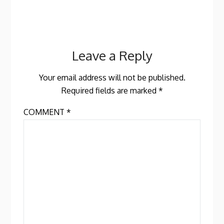
Leave a Reply
Your email address will not be published.
Required fields are marked
*
COMMENT
*