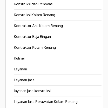
Konstruksi dan Renovasi
Konstruksi Kolam Renang
Kontraktor Ahli Kolam Renang
Kontraktor Baja Ringan
Kontraktor Kolam Renang
Kuliner
Layanan
Layanan Jasa
layanan jasa konstruksi
Layanan Jasa Perawatan Kolam Renang