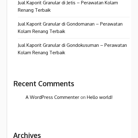
Jual Kaporit Granular di Jetis – Perawatan Kolam
Renang Terbaik
Jual Kaporit Granular di Gondomanan – Perawatan
Kolam Renang Terbaik
Jual Kaporit Granular di Gondokusuman – Perawatan
Kolam Renang Terbaik
Recent Comments
A WordPress Commenter
on
Hello world!
Archives