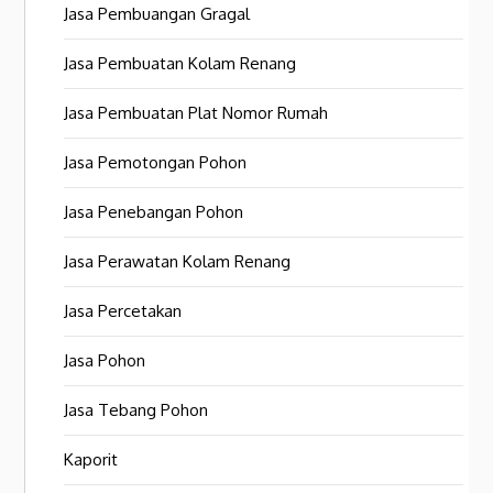
Jasa Pembuangan Gragal
Jasa Pembuatan Kolam Renang
Jasa Pembuatan Plat Nomor Rumah
Jasa Pemotongan Pohon
Jasa Penebangan Pohon
Jasa Perawatan Kolam Renang
Jasa Percetakan
Jasa Pohon
Jasa Tebang Pohon
Kaporit