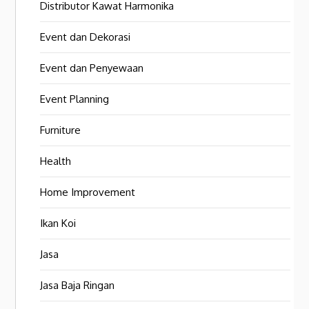
Distributor Kawat Harmonika
Event dan Dekorasi
Event dan Penyewaan
Event Planning
Furniture
Health
Home Improvement
Ikan Koi
Jasa
Jasa Baja Ringan