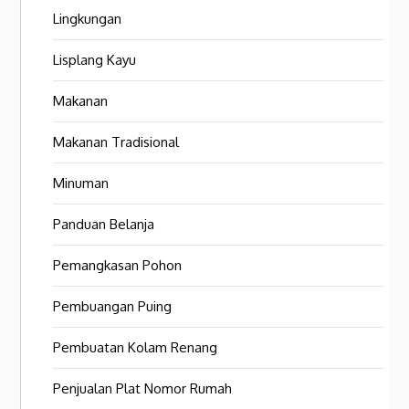
Lingkungan
Lisplang Kayu
Makanan
Makanan Tradisional
Minuman
Panduan Belanja
Pemangkasan Pohon
Pembuangan Puing
Pembuatan Kolam Renang
Penjualan Plat Nomor Rumah