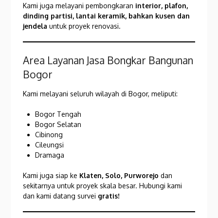
Kami juga melayani pembongkaran
interior, plafon,
dinding partisi, lantai keramik, bahkan kusen dan
jendela
untuk proyek renovasi.
Area Layanan Jasa Bongkar Bangunan
Bogor
Kami melayani seluruh wilayah di Bogor, meliputi:
Bogor Tengah
Bogor Selatan
Cibinong
Cileungsi
Dramaga
Kami juga siap ke
Klaten, Solo, Purworejo
dan
sekitarnya untuk proyek skala besar. Hubungi kami
dan kami datang survei
gratis!