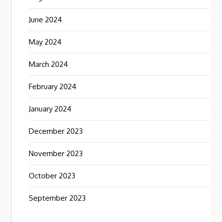
June 2024
May 2024
March 2024
February 2024
January 2024
December 2023
November 2023
October 2023
September 2023