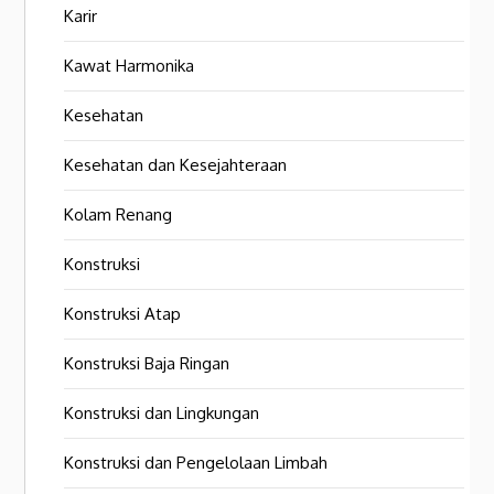
Karir
Kawat Harmonika
Kesehatan
Kesehatan dan Kesejahteraan
Kolam Renang
Konstruksi
Konstruksi Atap
Konstruksi Baja Ringan
Konstruksi dan Lingkungan
Konstruksi dan Pengelolaan Limbah