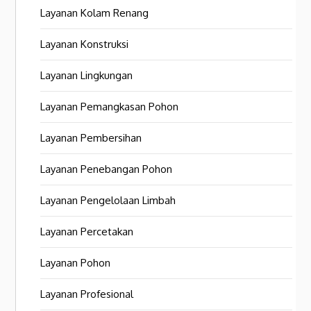
Layanan Kolam Renang
Layanan Konstruksi
Layanan Lingkungan
Layanan Pemangkasan Pohon
Layanan Pembersihan
Layanan Penebangan Pohon
Layanan Pengelolaan Limbah
Layanan Percetakan
Layanan Pohon
Layanan Profesional