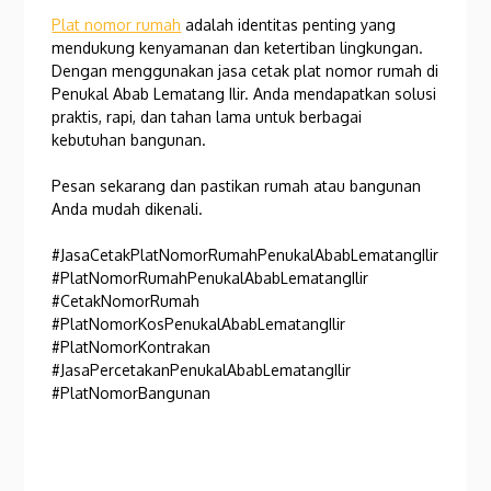
Plat nomor rumah
adalah identitas penting yang
mendukung kenyamanan dan ketertiban lingkungan.
Dengan menggunakan jasa cetak plat nomor rumah di
Penukal Abab Lematang Ilir. Anda mendapatkan solusi
praktis, rapi, dan tahan lama untuk berbagai
kebutuhan bangunan.
Pesan sekarang dan pastikan rumah atau bangunan
Anda mudah dikenali.
#JasaCetakPlatNomorRumahPenukalAbabLematangIlir
#PlatNomorRumahPenukalAbabLematangIlir
#CetakNomorRumah
#PlatNomorKosPenukalAbabLematangIlir
#PlatNomorKontrakan
#JasaPercetakanPenukalAbabLematangIlir
#PlatNomorBangunan