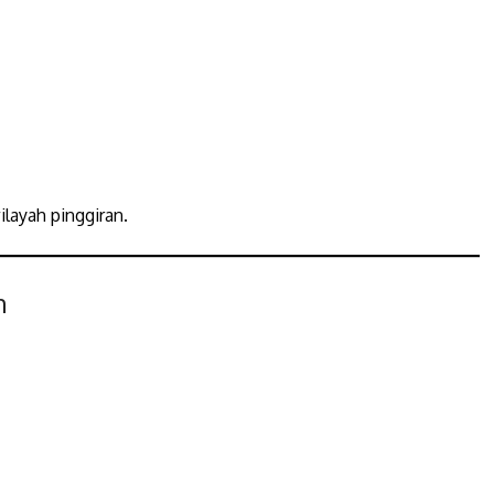
layah pinggiran.
h