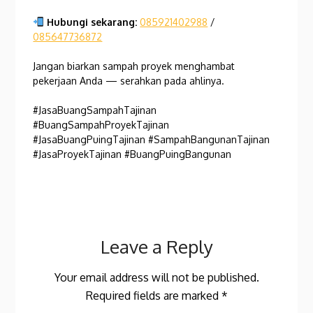
Hubungi sekarang:
085921402988
/
085647736872
Jangan biarkan sampah proyek menghambat
pekerjaan Anda — serahkan pada ahlinya.
#JasaBuangSampahTajinan
#BuangSampahProyekTajinan
#JasaBuangPuingTajinan #SampahBangunanTajinan
#JasaProyekTajinan #BuangPuingBangunan
Leave a Reply
Your email address will not be published.
Required fields are marked
*