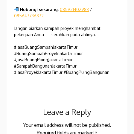
Hubungi sekarang:
085921402988
/
085647736872
Jangan biarkan sampah proyek menghambat
pekerjaan Anda — serahkan pada ahlinya.
#JasaBuangSampahJakartaTimur
#BuangSampahProyekJakartaTimur
#JasaBuangPuingJakartaTimur
#SampahBangunanJakartaTimur
#JasaProyekJakartaTimur #BuangPuingBangunan
Leave a Reply
Your email address will not be published.
Required fields are marked
*