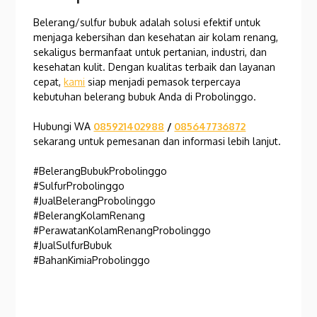
Belerang/sulfur bubuk adalah solusi efektif untuk
menjaga kebersihan dan kesehatan air kolam renang,
sekaligus bermanfaat untuk pertanian, industri, dan
kesehatan kulit. Dengan kualitas terbaik dan layanan
cepat,
kami
siap menjadi pemasok terpercaya
kebutuhan belerang bubuk Anda di Probolinggo.
Hubungi WA
085921402988
/
085647736872
sekarang untuk pemesanan dan informasi lebih lanjut.
#BelerangBubukProbolinggo
#SulfurProbolinggo
#JualBelerangProbolinggo
#BelerangKolamRenang
#PerawatanKolamRenangProbolinggo
#JualSulfurBubuk
#BahanKimiaProbolinggo