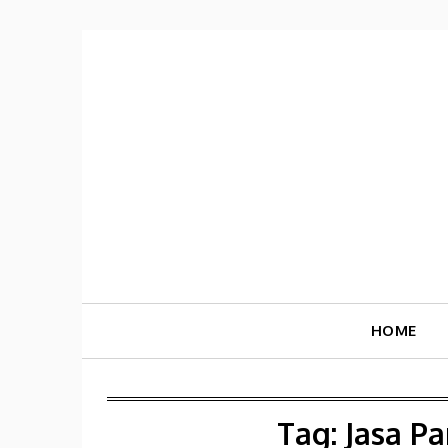
Skip
to
content
HOME
Tag:
Jasa P