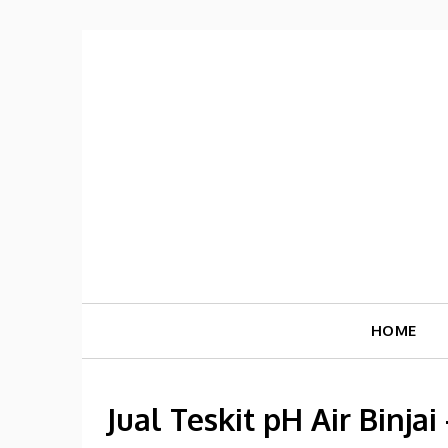
Skip
to
content
HOME
Jual Teskit pH Air Binja