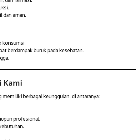
, dan farmasi.
uksi.
l dan aman.
k konsumsi.
pat berdampak buruk pada kesehatan.
gga.
i Kami
 memiliki berbagai keunggulan, di antaranya:
upun profesional.
kebutuhan.