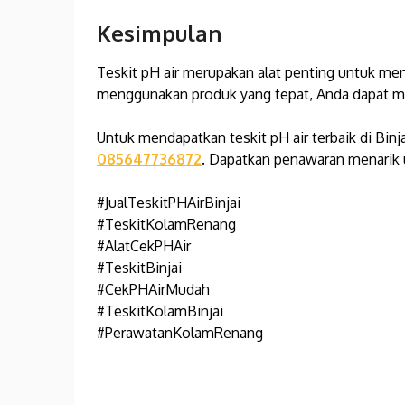
Kesimpulan
Teskit pH air merupakan alat penting untuk men
menggunakan produk yang tepat, Anda dapat mem
Untuk mendapatkan teskit pH air terbaik di Binj
085647736872
. Dapatkan penawaran menarik 
#JualTeskitPHAirBinjai
#TeskitKolamRenang
#AlatCekPHAir
#TeskitBinjai
#CekPHAirMudah
#TeskitKolamBinjai
#PerawatanKolamRenang